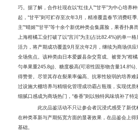
巧。据了解，合作社现在以“红佳人”“甘平”为中心培养
起，“甘平”则可贮存至次年3月，精准覆盖春节消费旺季。品
主”“晴姬”“甘平”等十余个新优种类会集露脸，果香扑
上海柑橘工业打破了以“宫川”为主(占比82.4%)的单一
活力，将产期成功覆盖9月至次年2月，继续为商场供应地产
全场焦点。该种类由日本爱媛县杂交育成、被誉为“柑橘皇
匀单果重245.8g)、糖度极高(可溶性固形物含量14
得赞誉。尽管其存在裂果率偏高、抗寒性较弱的培养难
过设施大棚培养与精细化管理成功霸占瓶颈，实现优质稳产
细腻口感成为商场热门，“春香”则以独特风味填补了特
此次品鉴活动不只让参会者沉浸式感受了新优种
在种类革新与产期拓宽方面的显著效果，在品鉴会上得
基础。