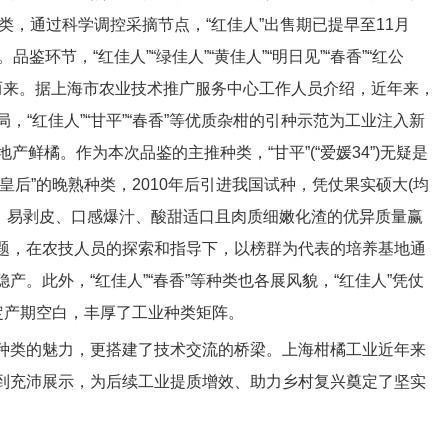
种类，通过科学调控采摘节点，“红佳人”出售期已提早至11月
鉴环节，“红佳人”“绿佳人”“黄佳人”“明日见”“春香”“红公
鼻而来。据上海市农业技术推广服务中心工作人员介绍，近年来，
格局，“红佳人”“甘平”“春香”等优质杂柑的引种示范为工业注入新
鲜橘。作为本次品鉴的主推种类，“甘平”(“爱媛34”)无疑是
后”的晚熟种类，2010年后引进我国试种，凭仗果实硕大(均
.8%)、易剥皮、口感爆汁、酸甜适口且肉质细嫩化渣的优异质量赢
题，在农技人员的探索和指导下，以榜群为代表的培养基地通
。此外，“红佳人”“春香”等种类也各展风貌，“红佳人”凭仗
定产期空白，丰厚了工业种类矩阵。
类的魅力，更搭建了技术交流的桥梁。上海柑橘工业近年来
到充沛展示，为后续工业提质增效、助力乡村复兴奠定了坚实