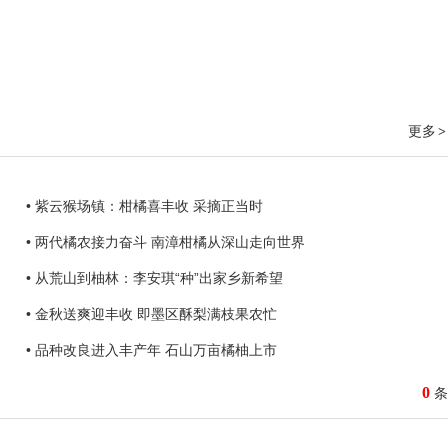
更多
>
• 紫云猴场镇：柑橘喜丰收 采摘正当时
• 两代橘农接力奋斗 南漳柑橘从深山走向世界
• 从荒山到柚林：李安琪“种”出家乡新希望
• 金秋送爽迎丰收 即墨区酥梨满枝果农忙
• 品种改良进入丰产年 石山万亩橘柚上市
0
条