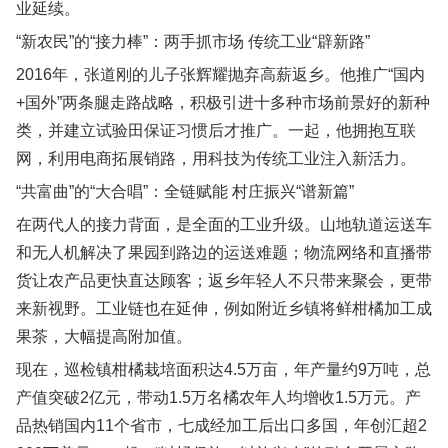
业延续。
“新农民”的“接力棒”：两手抓市场 传统工业“辟新路”
2016年，张道刚的儿子张辉耀抛弃高薪返乡。他推广“国内
+国外”两条腿走路战略，积极引进十多种市场前景好的新种
类，并建立试验田保证习惯后才推广。一起，他拥抱互联
网，利用电商拓展销路，用科技为传统工业注入新活力。
“共富曲”的“大合唱”：全链赋能 村庄振兴“谱新篇”
在两代人的接力背面，是全面的工业升级。山地轨道运送车
和无人机解决了果园到路边的运送难题；物流网络和直播带
货让农产品更快直达顾客；返乡年轻人不只带来聚会，更带
来新视野。工业链也在延伸，例如附近乡镇将鲜柑橘加工成
果茶，大幅提高附加值。
现在，巡检镇柑橘栽培面积达4.5万亩，年产量约9万吨，总
产值突破2亿元，带动1.5万名橘农年人均增收1.5万元。产
品热销国内11个省市，七成经加工后出口多国，年创汇超2