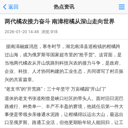
返回
热点资讯
两代橘农接力奋斗 南漳柑橘从深山走向世界
2026-01-20 14:46 浏览:
918
据南漳融媒消息，寒冬时节，湖北南漳县巡检镇的柑橘跨
过山海，成为俄罗斯等国家超市里的“抢手货”。这背面，是
当地两代橘农从开山筑路到科技兴农的接力斗争，是政府、
企业、科技、人才协同构建的工业生态，共同谱写了村庄振
兴的共富篇章。
“老支书”的“开荒路”：三十年坚守 万亩橘园“开山门”
退休的老支书张道刚曾是峡口社区的带头人。面对旧日泥巴
路难行、种类单一、丰产不丰盈的窘境，他就任后第一件大
事便是带领乡亲修通水泥路，让柑橘得以运出大山，最远出
口至俄罗斯。路通工业活，但他更期盼年轻人能回归，让工