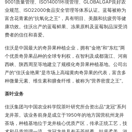
9001质量管理、ISO14001环境管理、GLOBALGAP良好农
业规范、ISO22000食品安全管理等体系认证。蓝莓被称为
富含花青素的“抗氧化之王”，具有明目、美颜和抗疲劳等健
康功效。佳沃出产的蓝莓鲜果、冻果原料及蓝莓制品深受消
费者的信任和喜爱。
佳沃是中国最大的奇异果种植企业，拥有“金艳”和“东红”两
个优质奇异果品种的全球专利权，在智利及成都蒲江、河南
西峡、陕西周至等地建立了规模化奇异果种植基地。公司出
产的“佳沃金艳果”是市场上高端黄肉奇异果的代表，富含多
种微量元素、维生素和膳食纤维，被称为“营养密度之王”。
茶叶业务
佳沃集团与中国农业科学院茶叶研究所合资出品“龙冠”系列
龙井茶。该业务前身是成立于1950年的地方国营杭州龙井
茶场，种植基地位于龙井核心优质产区，传承正统工艺，技
术和品质管理一流。龙冠龙井具有干茶挺秀、叶底柔美、滋