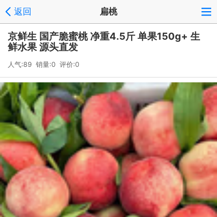
返回
扁桃
京鲜生 国产脆蜜桃 净重4.5斤 单果150g+ 生
鲜水果 源头直发
人气:89 销量:0 评价:0