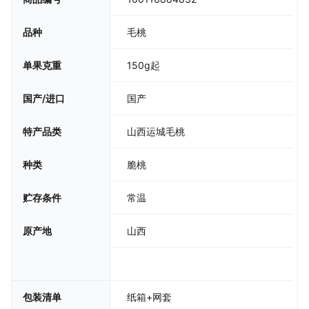
毛桃
品种
150g起
单果克重
国产
国产/进口
山西运城毛桃
特产品类
脆桃
种类
常温
贮存条件
山西
原产地
包装清单
纸箱+网套