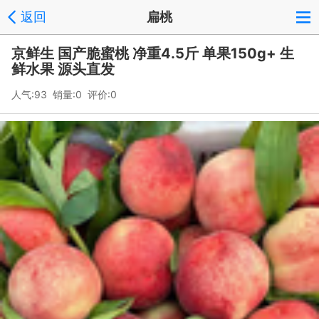
返回
扁桃
京鲜生 国产脆蜜桃 净重4.5斤 单果150g+ 生
鲜水果 源头直发
人气:93 销量:0 评价:0