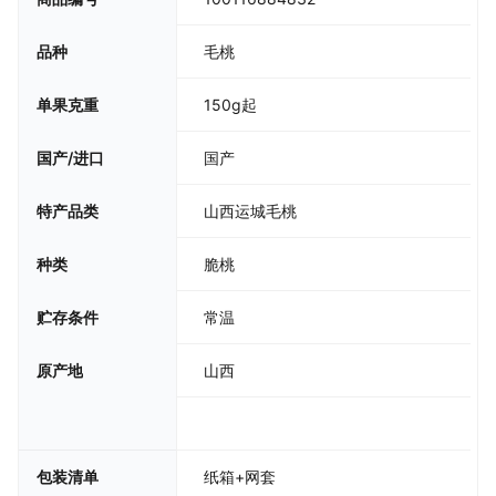
毛桃
品种
150g起
单果克重
国产
国产/进口
山西运城毛桃
特产品类
脆桃
种类
常温
贮存条件
山西
原产地
包装清单
纸箱+网套