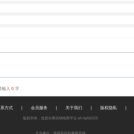
已经输入
0
字
联系方式
|
会员服务
|
关于我们
|
版权隐私
|
版权所有：优质水果供销电商平台 all right2025
主办单位：井研县欣钰家庭农场