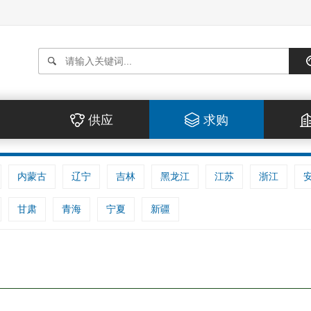
供应
求购
内蒙古
辽宁
吉林
黑龙江
江苏
浙江
甘肃
青海
宁夏
新疆