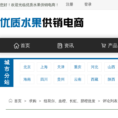
注册
登录
您好！欢迎光临优质水果供销电商！
首页
资讯
产品
城
北京
上海
天津
重庆
河北
山西
市
分
海南
四川
贵州
云南
西藏
陕西
站
首页
求购
纽荷尔、血橙、长虹、脐橙批发
评论列表
>
>
>