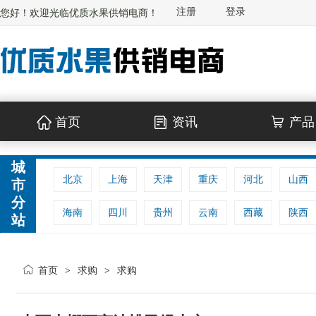
注册
登录
您好！欢迎光临优质水果供销电商！
首页
资讯
产品
城
北京
上海
天津
重庆
河北
山西
市
分
海南
四川
贵州
云南
西藏
陕西
站
首页
求购
求购
>
>