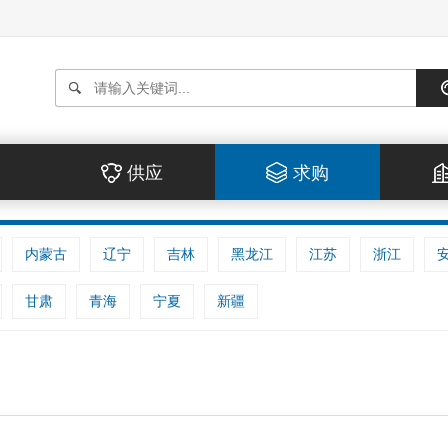
供应
求购
内蒙古
辽宁
吉林
黑龙江
江苏
浙江
甘肃
青海
宁夏
新疆