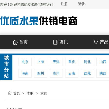
注册
登录
您好！欢迎光临优质水果供销电商！
首页
资讯
产品
城
北京
上海
天津
重庆
河北
山西
市
分
海南
四川
贵州
云南
西藏
陕西
站
首页
求购
求购
>
>