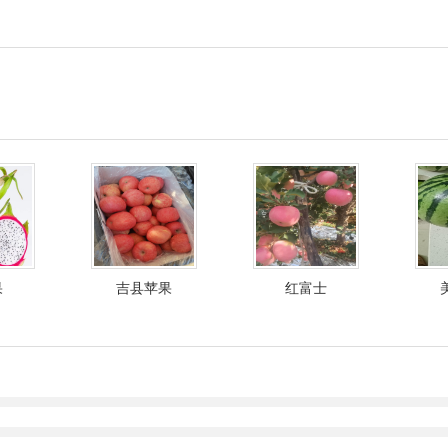
果
吉县苹果
红富士